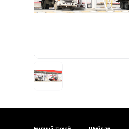
Бидний тухай
Шийдлүүд