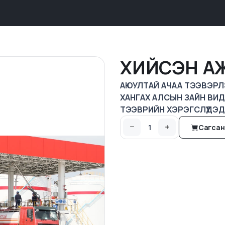
ХИЙСЭН А
АЮУЛТАЙ АЧАА ТЭЭВЭРЛЭ
ХАНГАХ АЛСЫН ЗАЙН ВИ
ТЭЭВРИЙН ХЭРЭГСЛҮҮДЭ
Сагсан