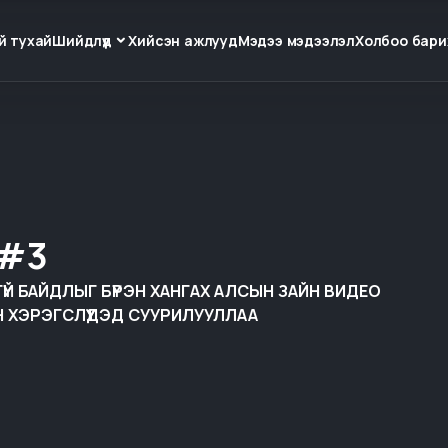
й тухай
Шийдлүүд
Хийсэн ажлууд
Мэдээ мэдээлэл
Холбоо бари
 #3
Й БАЙДЛЫГ БҮРЭН ХАНГАХ АЛСЫН ЗАЙН ВИДЕО
 ХЭРЭГСЛҮҮДЭД СУУРИЛУУЛЛАА