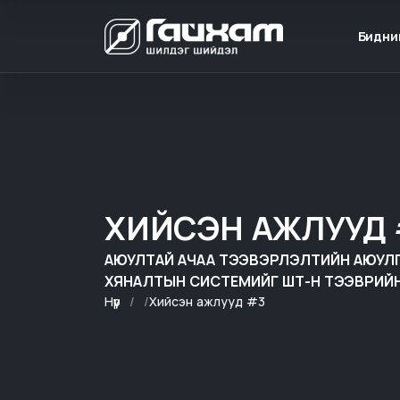
Бидни
ХИЙСЭН АЖЛУУД
АЮУЛТАЙ АЧАА ТЭЭВЭРЛЭЛТИЙН АЮУЛГҮ
ХЯНАЛТЫН СИСТЕМИЙГ ШТ-Н ТЭЭВРИЙН
Нүүр
Хийсэн ажлууд #3