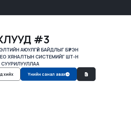
ЖЛУУД #3
ЛТИЙН АЮУЛГҮЙ БАЙДЛЫГ БҮРЭН
ДЕО ХЯНАЛТЫН СИСТЕМИЙГ ШТ-Н
Д СУУРИЛУУЛЛАА
д хийх
Үнийн санал авах