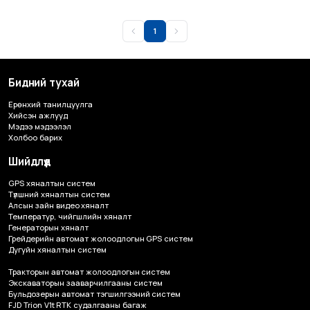
1
Бидний тухай
Ерөнхий танилцуулга
Хийсэн ажлууд
Мэдээ мэдээлэл
Холбоо барих
Шийдлүүд
GPS хяналтын систем
Түлшний хяналтын систем
Алсын зайн видео хяналт
Температур, чийгшлийн хяналт
Генераторын хяналт
Грейдерийн автомат жолоодлогын GPS систем
Дугуйн хяналтын систем
Тракторын автомат жолоодлогын систем
Экскаваторын зааварчилгааны систем
Бульдозерын автомат тэгшилгээний систем
FJD Trion V1t RTK судалгааны багаж