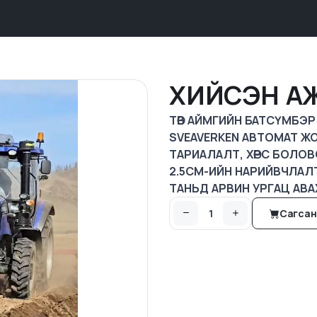
ХИЙСЭН А
ТӨВ АЙМГИЙН БАТСҮМБЭ
SVEAVERKEN АВТОМАТ 
ТАРИАЛАЛТ, ХӨРС БОЛО
2.5СМ-ИЙН НАРИЙВЧЛА
ТАНЬД АРВИН УРГАЦ АВА
Сагсан