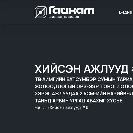
Бидни
ХИЙСЭН АЖЛУУД
ТӨВ АЙМГИЙН БАТСҮМБЭР СУМЫН ТАРИ
ЖОЛООДЛОГЫН GPS-ЭЭР ТОНОГЛОЛОО.
ЗЭРЭГ АЖЛУУДАА 2.5СМ-ИЙН НАРИЙВ
ТАНЬД АРВИН УРГАЦ АВАХЫГ ХҮСЬЕ.
Нүүр
Хийсэн ажлууд #6