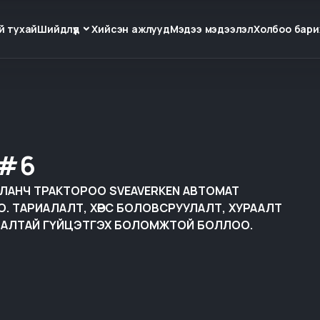
й тухай
Шийдлүүд
Хийсэн ажлууд
Мэдээ мэдээлэл
Холбоо бари
 #6
АЛАНЧ ТРАКТОРОО SVEAVERKEN АВТОМАТ
 ТАРИАЛАЛТ, ХӨРС БОЛОВСРУУЛАЛТ, ХУРААЛТ
ЧЛАЛТАЙ ГҮЙЦЭТГЭХ БОЛОМЖТОЙ БОЛЛОО.