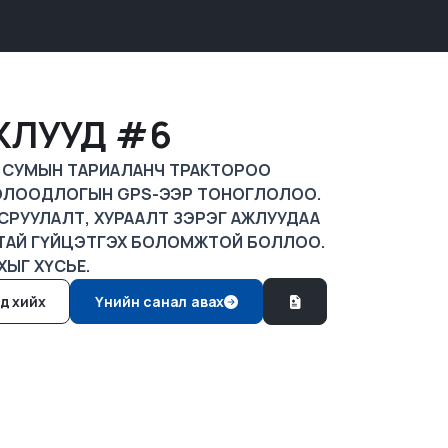
ЖЛУУД #6
Р СУМЫН ТАРИАЛАНЧ ТРАКТОРОО
ЖОЛООДЛОГЫН GPS-ЭЭР ТОНОГЛОЛОО.
ВСРУУЛАЛТ, ХУРААЛТ ЗЭРЭГ АЖЛУУДАА
ЛТАЙ ГҮЙЦЭТГЭХ БОЛОМЖТОЙ БОЛЛОО.
ХЫГ ХҮСЬЕ.
д хийх
Үнийн санал авах