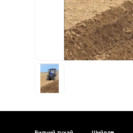
Бидний тухай
Шийдлүүд