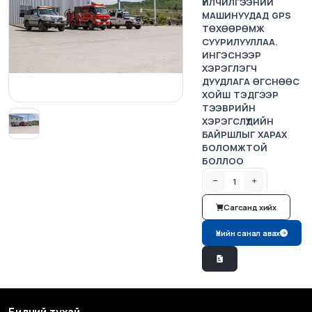
ҮЙЛЧИЛГЭЭНИЙ
МАШИНУУДАД GPS
ТӨХӨӨРӨМЖ
СУУРИЛУУЛЛАА.
ИНГЭСНЭЭР
ХЭРЭГЛЭГЧ
ДУУДЛАГА ӨГСНӨӨС
ХОЙШ ТЭДГЭЭР
ТЭЭВРИЙН
ХЭРЭГСЛҮҮДИЙН
БАЙРШЛЫГ ХАРАХ
БОЛОМЖТОЙ
БОЛЛОО
Сагсанд хийх
Үнийн санал авах