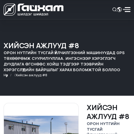
ХИЙСЭН АЖЛУУД #8
ОРОН НУТГИЙН ТУСГАЙ ҮЙЛЧИЛГЭЭНИЙ МАШИНУУДАД GPS
ТӨХӨӨРӨМЖ СУУРИЛУУЛЛАА. ИНГЭСНЭЭР ХЭРЭГЛЭГЧ
ДУУДЛАГА ӨГСНӨӨС ХОЙШ ТЭДГЭЭР ТЭЭВРИЙН
ХЭРЭГСЛҮҮДИЙН БАЙРШЛЫГ ХАРАХ БОЛОМЖТОЙ БОЛЛОО
Нүүр
Хийсэн ажлууд #8
ХИЙСЭН
АЖЛУУД #8
ОРОН НУТГИЙН
ТУСГАЙ