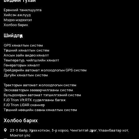
Бидний тухай
Ерөнхий танилцуулга
Хийсэн ажлууд
Мэдээ мэдээлэл
Холбоо барих
Шийдлүүд
GPS хяналтын систем
Түлшний хяналтын систем
Алсын зайн видео хяналт
Температур, чийгшлийн хяналт
Генераторын хяналт
Грейдерийн автомат жолоодлогын GPS систем
Дугуйн хяналтын систем
Тракторын автомат жолоодлогын систем
Экскаваторын зааварчилгааны систем
Бульдозерын автомат тэгшилгээний систем
FJD Trion V1t RTK судалгааны багаж
FJD Trion LIDAR сканнер
Түлшний нөөцийн савны хяналтын систем
Холбоо барих
23-3 байр, Хүрээ хотхон, 3-р хороо, Чингэлтэй дүүрэг, Улаанбаатар хот,
Монгол улс