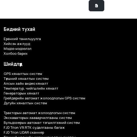
Бидний тухай
Ерөнхий танилцуулга
Хийсэн ажлууд
Мэдээ мэдээлэл
Холбоо барих
Шийдлүүд
GPS хяналтын систем
Түлшний хяналтын систем
Алсын зайн видео хяналт
Температур, чийгшлийн хяналт
Генераторын хяналт
Грейдерийн автомат жолоодлогын GPS систем
Дугуйн хяналтын систем
Тракторын автомат жолоодлогын систем
Экскаваторын зааварчилгааны систем
Бульдозерын автомат тэгшилгээний систем
FJD Trion V1t RTK судалгааны багаж
FJD Trion LIDAR сканнер