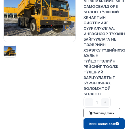
MT86 МАРКИЙН 50Ш
САМОСВАЛД GPS
БОЛОН ТҮЛШНИЙ
ХЯНАЛТЫН
СИСТЕМИЙГ
СУУРИЛУУЛЛАА.
ИНГЭСНЭЭР ТУХАЙН
БАЙГУУЛЛАГА НЬ
ТЭЭВРИЙН
ХЭРЭГСЛҮҮДИЙНХЭЭ
АЖЛЫН
ГҮЙЦЭТГЭЛИЙН
РЕЙСИЙГ ТООЛЖ,
ТҮЛШНИЙ
ЗАРЦУУЛАЛТЫГ
БҮРЭН ХЯНАХ
БОЛОМЖТОЙ
БОЛЛОО
Сагсанд хийх
Үнийн санал авах