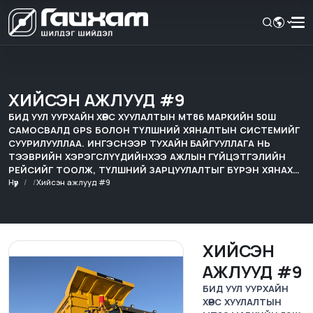
ХИЙСЭН АЖЛУУД #9
БИД УУЛ УУРХАЙН ХӨРС ХУУЛАЛТЫН MT86 МАРКИЙН 50Ш
САМОСВАЛД GPS БОЛОН ТҮЛШНИЙ ХЯНАЛТЫН СИСТЕМИЙГ
СУУРИЛУУЛЛАА. ИНГЭСНЭЭР ТУХАЙН БАЙГУУЛЛАГА НЬ
ТЭЭВРИЙН ХЭРЭГСЛҮҮДИЙНХЭЭ АЖЛЫН ГҮЙЦЭТГЭЛИЙН
РЕЙСИЙГ ТООЛЖ, ТҮЛШНИЙ ЗАРЦУУЛАЛТЫГ БҮРЭН ХЯНАХ
БОЛОМЖТОЙ БОЛЛОО
Нүүр
Хийсэн ажлууд #9
ХИЙСЭН
АЖЛУУД #9
БИД УУЛ УУРХАЙН
ХӨРС ХУУЛАЛТЫН