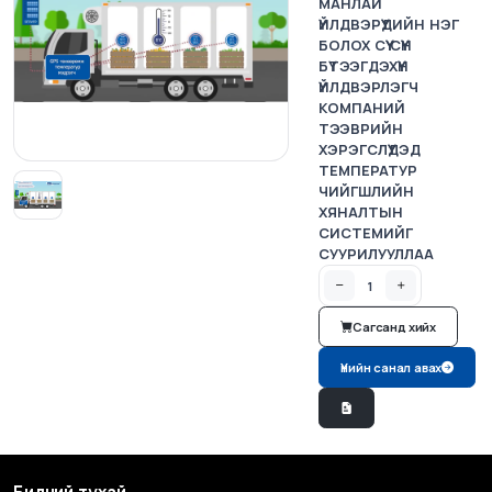
МАНЛАЙ
ҮЙЛДВЭРҮҮДИЙН НЭГ
БОЛОХ СҮҮ СҮҮН
БҮТЭЭГДЭХҮҮН
ҮЙЛДВЭРЛЭГЧ
КОМПАНИЙ
ТЭЭВРИЙН
ХЭРЭГСЛҮҮДЭД
ТЕМПЕРАТУР
ЧИЙГШЛИЙН
ХЯНАЛТЫН
СИСТЕМИЙГ
СУУРИЛУУЛЛАА
Сагсанд хийх
Үнийн санал авах