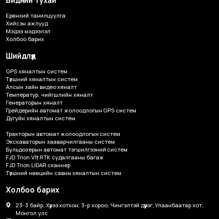
Бидний тухай
Ерөнхий танилцуулга
Хийсэн ажлууд
Мэдээ мэдээлэл
Холбоо барих
Шийдлүүд
GPS хяналтын систем
Түлшний хяналтын систем
Алсын зайн видео хяналт
Температур, чийгшлийн хяналт
Генераторын хяналт
Грейдерийн автомат жолоодлогын GPS систем
Дугуйн хяналтын систем
Тракторын автомат жолоодлогын систем
Экскаваторын зааварчилгааны систем
Бульдозерын автомат тэгшилгээний систем
FJD Trion V1t RTK судалгааны багаж
FJD Trion LIDAR сканнер
Түлшний нөөцийн савны хяналтын систем
Холбоо барих
23-3 байр, Хүрээ хотхон, 3-р хороо, Чингэлтэй дүүрэг, Улаанбаатар хот,
Монгол улс