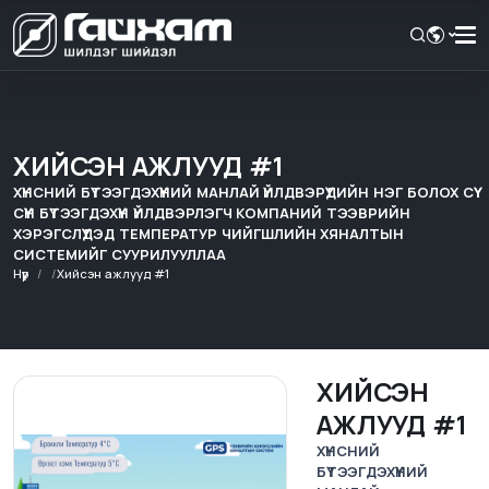
ХИЙСЭН АЖЛУУД #1
ХҮНСНИЙ БҮТЭЭГДЭХҮҮНИЙ МАНЛАЙ ҮЙЛДВЭРҮҮДИЙН НЭГ БОЛОХ СҮҮ
СҮҮН БҮТЭЭГДЭХҮҮН ҮЙЛДВЭРЛЭГЧ КОМПАНИЙ ТЭЭВРИЙН
ХЭРЭГСЛҮҮДЭД ТЕМПЕРАТУР ЧИЙГШЛИЙН ХЯНАЛТЫН
СИСТЕМИЙГ СУУРИЛУУЛЛАА
Нүүр
Хийсэн ажлууд #1
ХИЙСЭН
АЖЛУУД #1
ХҮНСНИЙ
БҮТЭЭГДЭХҮҮНИЙ